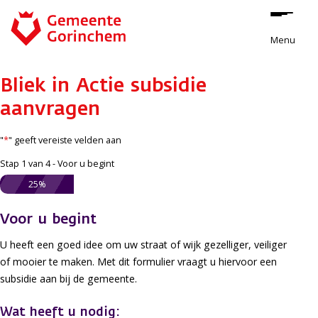
Stap
Ga naar de inhoud
1
Menu
van
4,
Voor
Bliek in Actie subsidie
u
aanvragen
begint
*
"
" geeft vereiste velden aan
Stap
1
van
4
- Voor u begint
25%
Voor u begint
U heeft een goed idee om uw straat of wijk gezelliger, veiliger
of mooier te maken. Met dit formulier vraagt u hiervoor een
subsidie aan bij de gemeente.
Wat heeft u nodig: